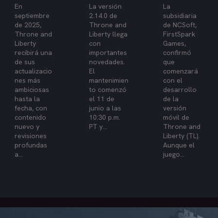
En
La versión
La
septiembre
2.14.0 de
subsidiaria
de 2025,
Throne and
de NCSoft,
Throne and
Liberty llega
FirstSpark
Liberty
con
Games,
recibirá una
importantes
confirmó
de sus
novedades.
que
actualizacio
El
comenzará
nes más
mantenimien
con el
ambiciosas
to comenzó
desarrollo
hasta la
el 11 de
de la
fecha, con
junio a las
versión
contenido
10:30 p.m.
móvil de
nuevo y
PT y...
Throne and
revisiones
Liberty (TL).
profundas
Aunque el
a...
juego...