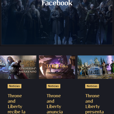
Gamers4.Life
Facebook
Grupo de Facebook
Noticias
Noticias
Noticias
Throne
Throne
Throne
and
and
and
Liberty
Liberty
Liberty
recibe la
anuncia
presenta