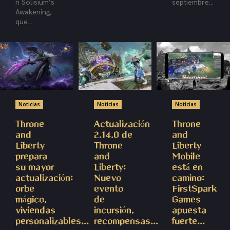
n Solisium’s
septiembre...
Awakening,
que...
Noticias
Noticias
Noticias
Throne
Actualización
Throne
and
2.14.0 de
and
Liberty
Throne
Liberty
prepara
and
Mobile
su mayor
Liberty:
está en
actualización:
Nuevo
camino:
orbe
evento
FirstSpark
mágico,
de
Games
viviendas
incursión,
apuesta
personalizables...
recompensas...
fuerte...