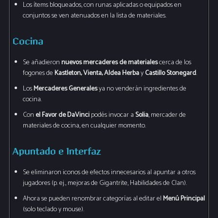
Los ítems bloqueados, con runas aplicadas o equipados en
conjuntos se ven atenuados en la lista de materiales.
Cocina
Se añadieron
nuevos mercaderes de materiales
cerca de los
fogones de
Kastleton, Vienta, Aldea Herba
y
Castillo Stonegard
.
Los
Mercaderes Generales
ya no venderán ingredientes de
cocina.
Con
el Favor de DaVinci
podés invocar a
Solia
, mercader de
materiales de cocina, en cualquier momento.
Apuntado e Interfaz
Se eliminaron iconos de efectos innecesarios al apuntar a otros
jugadores (p. ej., mejoras de Gigantrite, Habilidades de Clan).
Ahora se pueden renombrar categorías al editar el
Menú Principal
(solo teclado y mouse).