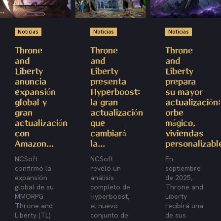
Noticias
Noticias
Noticias
Throne
Throne
Throne
and
and
and
Liberty
Liberty
Liberty
anuncia
presenta
prepara
expansión
Hyperboost:
su mayor
global y
la gran
actualización:
gran
actualización
orbe
actualización
que
mágico,
con
cambiará
viviendas
Amazon...
la...
personalizable
NCSoft
NCSoft
En
confirmó la
reveló un
septiembre
expansión
análisis
de 2025,
global de su
completo de
Throne and
MMORPG
Hyperboost,
Liberty
Throne and
el nuevo
recibirá una
Liberty (TL)
conjunto de
de sus