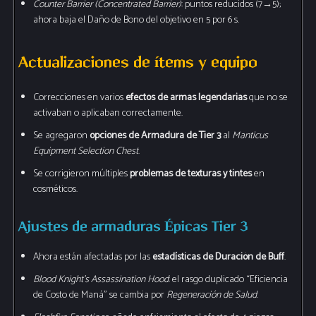
Counter Barrier (Concentrated Barrier)
: puntos reducidos (7→5);
ahora baja el Daño de Bono del objetivo en 5 por 6 s.
Actualizaciones de ítems y equipo
Correcciones en varios
efectos de armas legendarias
que no se
activaban o aplicaban correctamente.
Se agregaron
opciones de Armadura de Tier 3
al
Manticus
Equipment Selection Chest
.
Se corrigieron múltiples
problemas de texturas y tintes
en
cosméticos.
Ajustes de armaduras Épicas Tier 3
Ahora están afectadas por las
estadísticas de Duración de Buff
.
Blood Knight’s Assassination Hood
: el rasgo duplicado “Eficiencia
de Costo de Maná” se cambia por
Regeneración de Salud
.