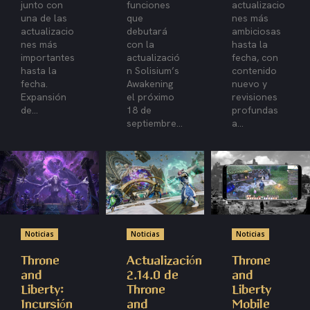
junto con
funciones
actualizacio
una de las
que
nes más
actualizacio
debutará
ambiciosas
nes más
con la
hasta la
importantes
actualizació
fecha, con
hasta la
n Solisium’s
contenido
fecha.
Awakening
nuevo y
Expansión
el próximo
revisiones
de...
18 de
profundas
septiembre...
a...
Noticias
Noticias
Noticias
Throne
Actualización
Throne
and
2.14.0 de
and
Liberty:
Throne
Liberty
Incursión
and
Mobile