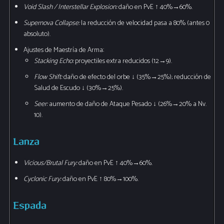
Void Slash / Interstellar Explosion:
daño en PvE ↑ 40%→60%.
Supernova Collapse:
la reducción de velocidad pasa a 80% (antes 0
absoluto).
Ajustes de Maestría de Arma:
Stacking Echo:
proyectiles extra reducidos (12→9).
Flow Shift:
daño de efecto del orbe ↓ (35%→25%); reducción de
Salud de Escudo ↓ (30%→25%).
Seer:
aumento de daño de Ataque Pesado ↓ (26%→20% a Nv.
10).
Lanza
Vicious/Brutal Fury:
daño en PvE ↑ 40%→60%.
Cyclonic Fury:
daño en PvE ↑ 80%→100%.
Espada