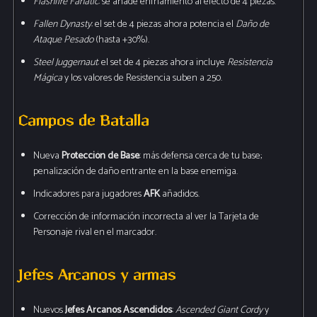
Flashfire Fanatic
: se añade enfriamiento al efecto de 4 piezas.
Fallen Dynasty
: el set de 4 piezas ahora potencia el
Daño de
Ataque Pesado
(hasta +30%).
Steel Juggernaut
: el set de 4 piezas ahora incluye
Resistencia
Mágica
y los valores de Resistencia suben a 250.
Campos de Batalla
Nueva
Protección de Base
: más defensa cerca de tu base;
penalización de daño entrante en la base enemiga.
Indicadores para jugadores
AFK
añadidos.
Corrección de información incorrecta al ver la Tarjeta de
Personaje rival en el marcador.
Jefes Arcanos y armas
Nuevos
Jefes Arcanos Ascendidos
:
Ascended Giant Cordy
y