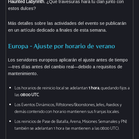
Haunted Labyrinth
. ¿Qué travesuras hará tu clan junto con
estos dulces?
Más detalles sobre las actividades del evento se publicarán
en un artículo dedicado a finales de esta semana.
Europa – Ajuste por horario de verano
Los servidores europeos aplicarán el ajuste antes de tiempo
—tres días antes del cambio real—debido a requisitos de
mantenimiento.
Los horarios de reinicio local se adelantan
1 hora
, quedando fijos a
las
08:00 UTC
.
Los Eventos Dinámicos, Riftstones/Boonstones, Jefes, Asedios y
demás contenido con horario mantienen sus franjas locales.
Los reinicios de Pase de Batalla, Arena, Misiones Semanales y PNJ
también se adelantan 1 hora (se mantienen a las 08:00 UTC).