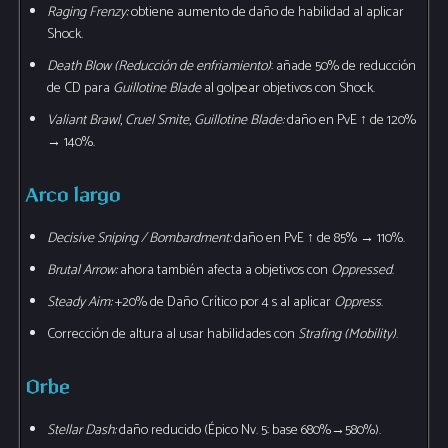
Raging Frenzy:
obtiene aumento de daño de habilidad al aplicar
Shock.
Death Blow (Reducción de enfriamiento)
: añade 50% de reducción
de CD para
Guillotine Blade
al golpear objetivos con Shock.
Valiant Brawl
,
Cruel Smite
,
Guillotine Blade:
daño en PvE ↑ de 120%
→ 140%.
Arco largo
Decisive Sniping / Bombardment:
daño en PvE ↑ de 85% → 110%.
Brutal Arrow:
ahora también afecta a objetivos con
Oppressed
.
Steady Aim:
+20% de Daño Crítico por 4 s al aplicar
Oppress
.
Corrección de altura al usar habilidades con
Strafing (Mobility)
.
Orbe
Stellar Dash:
daño reducido (Épico Nv. 5: base 680%→580%).