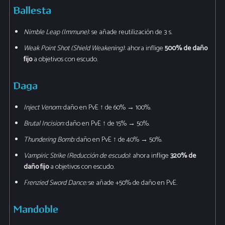
Ballesta
Nimble Leap (Immune)
: se añade reutilización de 3 s.
Weak Point Shot (Shield Weakening)
: ahora inflige
500% de daño
fijo
a objetivos con escudo.
Daga
Inject Venom:
daño en PvE ↑ de 60% → 100%.
Brutal Incision:
daño en PvE ↑ de 15% → 50%.
Thundering Bomb:
daño en PvE ↑ de 40% → 50%.
Vampiric Strike (Reducción de escudo)
: ahora inflige
320% de
daño fijo
a objetivos con escudo.
Frenzied Sword Dance:
se añade +50% de daño en PvE.
Mandoble