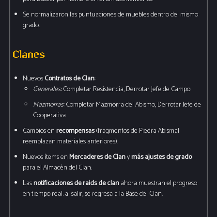
Se normalizaron las puntuaciones de muebles dentro del mismo
grado.
Clanes
Nuevos
Contratos de Clan
:
Generales:
Completar Resistencia, Derrotar Jefe de Campo
Mazmorras:
Completar Mazmorra del Abismo, Derrotar Jefe de
Cooperativa
Cambios en
recompensas
(fragmentos de Piedra Abismal
reemplazan materiales anteriores).
Nuevos ítems en
Mercaderes de Clan
y
más ajustes de grado
para el Almacén del Clan.
Las
notificaciones de raids de clan
ahora muestran el progreso
en tiempo real; al salir, se regresa a la Base del Clan.