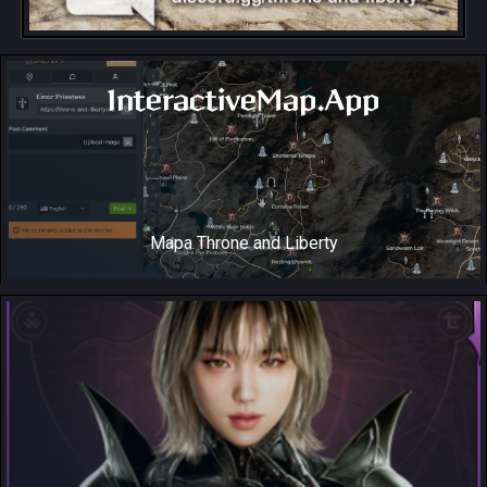
InteractiveMap.App
Mapa Throne and Liberty