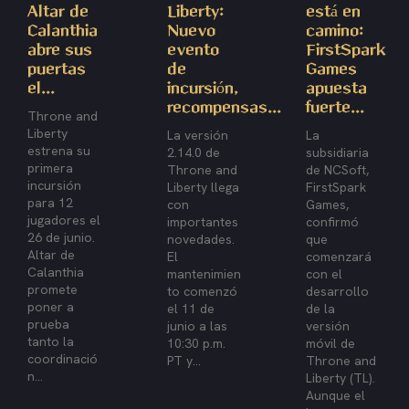
Altar de
Liberty:
está en
Calanthia
Nuevo
camino:
abre sus
evento
FirstSpark
puertas
de
Games
el...
incursión,
apuesta
recompensas...
fuerte...
Throne and
Liberty
La versión
La
estrena su
2.14.0 de
subsidiaria
primera
Throne and
de NCSoft,
incursión
Liberty llega
FirstSpark
para 12
con
Games,
jugadores el
importantes
confirmó
26 de junio.
novedades.
que
Altar de
El
comenzará
Calanthia
mantenimien
con el
promete
to comenzó
desarrollo
poner a
el 11 de
de la
prueba
junio a las
versión
tanto la
10:30 p.m.
móvil de
coordinació
PT y...
Throne and
n...
Liberty (TL).
Aunque el