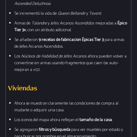
Ascended Deluzhnoa
.
Se incrementó la vida de
Queen Bellandir
y
Tevent
.
Armas de
Talandre
y
Jefes Arcanos Ascendidos
: mejoradas a
Épico
Tier 3+
, con un atributo adicional.
Se añadieron
9 recetas de fabricación Épicas Tier 3
para armas
de Jefes Arcanos Ascendidos.
Los
Núcleos de Habilidad de Jefes Arcanos
ahora pueden volver a
convertirse en armas usando fragmentos que caen (se auto-
mejoran a +12).
Viviendas
Ahora se muestran claramente las condiciones de compra al
mudarte o adquirir una casa.
Los iconos del mapa ahora reflejan el
tamaño de la casa
.
Se agregaron
filtros y búsqueda
para ver muebles por estado y
para buscar por nombre en el almacenamiento.