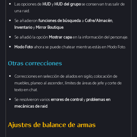
Las opciones de
HUD
y
HUD del grupo
se conservan tras salir de
una raid.
Se añadieron
funciones de búsqueda
a
Cofre/Almacén
,
Inventario
y
Mirror Boutique
.
Se añadió la opción
Mostrar capa
en la información del personaje.
Modo Foto:
ahora se puede chatear mientras estás en Modo Foto.
Otras correcciones
Correcciones en selección de aliados en sigilo, colocación de
muebles, planeo al ascender, límites de áreas de jefe y corte de
texto en chat.
Se resolvieron varios
errores de control
y
problemas en
mecánicas de raid
.
Ajustes de balance de armas