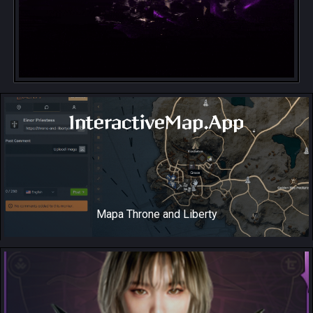
InteractiveMap.App
Mapa Throne and Liberty