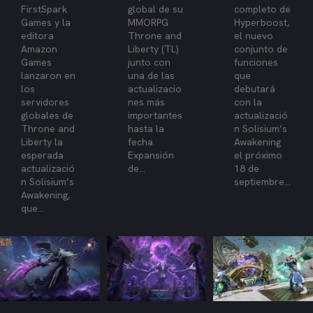
FirstSpark
global de su
completo de
Games y la
MMORPG
Hyperboost,
editora
Throne and
el nuevo
Amazon
Liberty (TL)
conjunto de
Games
junto con
funciones
lanzaron en
una de las
que
los
actualizacio
debutará
servidores
nes más
con la
globales de
importantes
actualizació
Throne and
hasta la
n Solisium’s
Liberty la
fecha.
Awakening
esperada
Expansión
el próximo
actualizació
de...
18 de
n Solisium’s
septiembre...
Awakening,
que...