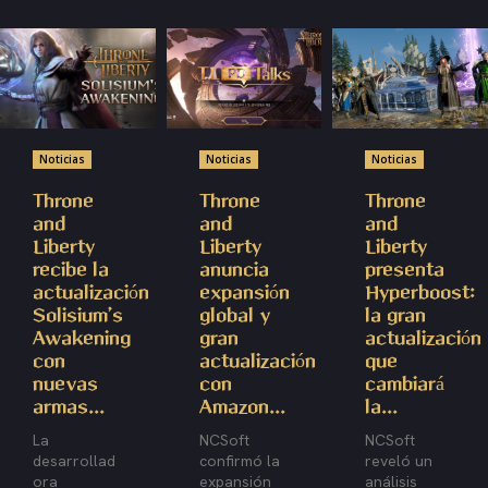
Grupo de Facebook
Noticias
Noticias
Noticias
Throne
Throne
Throne
and
and
and
Liberty
Liberty
Liberty
recibe la
anuncia
presenta
actualización
expansión
Hyperboost:
Solisium’s
global y
la gran
Awakening
gran
actualización
con
actualización
que
nuevas
con
cambiará
armas...
Amazon...
la...
La
NCSoft
NCSoft
desarrollad
confirmó la
reveló un
ora
expansión
análisis