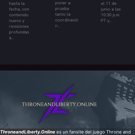
poner a
hasta la
el 11 de
prueba
fecha, con
junio a las
tanto la
contenido
10:30 p.m.
coordinació
nuevo y
PT y...
n...
revisiones
profundas
a...
ThroneandLiberty.Online
es un fansite del juego Throne and