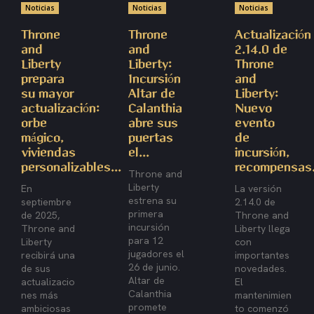
Noticias
Noticias
Noticias
Throne
Throne
Actualización
and
and
2.14.0 de
Liberty
Liberty:
Throne
prepara
Incursión
and
su mayor
Altar de
Liberty:
actualización:
Calanthia
Nuevo
orbe
abre sus
evento
mágico,
puertas
de
viviendas
el...
incursión,
personalizables...
recompensas.
Throne and
Liberty
En
La versión
estrena su
septiembre
2.14.0 de
primera
de 2025,
Throne and
incursión
Throne and
Liberty llega
para 12
Liberty
con
jugadores el
recibirá una
importantes
26 de junio.
de sus
novedades.
Altar de
actualizacio
El
Calanthia
nes más
mantenimien
promete
ambiciosas
to comenzó