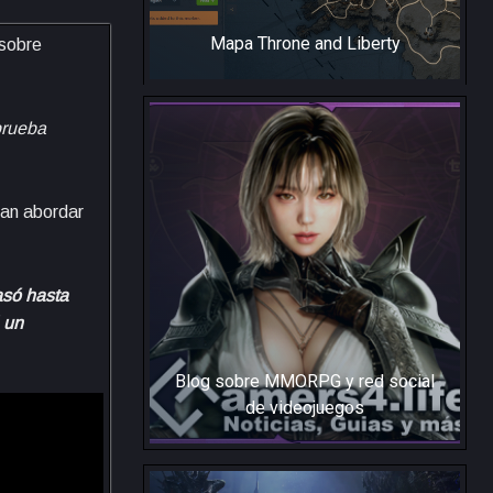
Mapa Throne and Liberty
 sobre
prueba
ían abordar
asó hasta
 un
Blog sobre MMORPG y red social
de videojuegos
Gamers4.Life