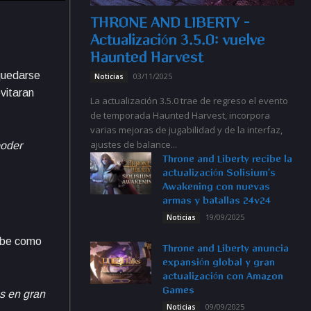
THRONE AND LIBERTY –
Actualización 3.5.0: vuelve
Haunted Harvest
 quedarse
03/11/2025
Noticias
vitaran
La actualización 3.5.0 trae de regreso el evento
de temporada Haunted Harvest, incorpora
varias mejoras de jugabilidad y de la interfaz,
ajustes de balance...
poder
Throne and Liberty recibe la
actualización Solisium’s
Awakening con nuevas
armas y batallas 24v24
19/09/2025
Noticias
ribe como
Throne and Liberty anuncia
expansión global y gran
actualización con Amazon
Games
s en gran
09/09/2025
Noticias