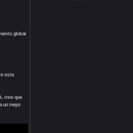
miento global
re esta
á, creo que
a un mejor