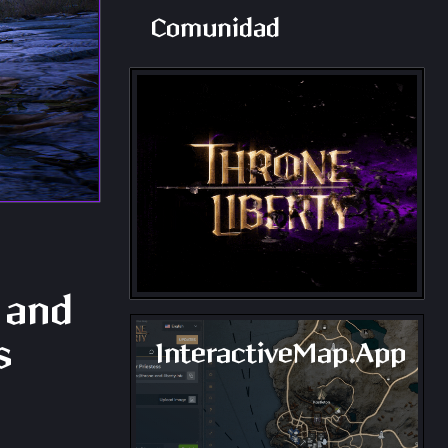
Comunidad
 and
s
InteractiveMap.App