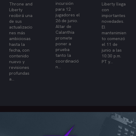
incursión
Throne and
Liberty llega
para 12
Liberty
con
jugadores el
recibirá una
importantes
26 de junio.
de sus
novedades.
Altar de
actualizacio
El
Calanthia
nes más
mantenimien
promete
ambiciosas
to comenzó
poner a
hasta la
el 11 de
prueba
fecha, con
junio a las
tanto la
contenido
10:30 p.m.
coordinació
nuevo y
PT y...
n...
revisiones
profundas
a...