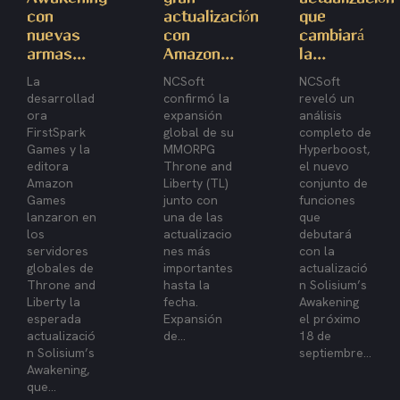
con
actualización
que
nuevas
con
cambiará
armas...
Amazon...
la...
La
NCSoft
NCSoft
desarrollad
confirmó la
reveló un
ora
expansión
análisis
FirstSpark
global de su
completo de
Games y la
MMORPG
Hyperboost,
editora
Throne and
el nuevo
Amazon
Liberty (TL)
conjunto de
Games
junto con
funciones
lanzaron en
una de las
que
los
actualizacio
debutará
servidores
nes más
con la
globales de
importantes
actualizació
Throne and
hasta la
n Solisium’s
Liberty la
fecha.
Awakening
esperada
Expansión
el próximo
actualizació
de...
18 de
n Solisium’s
septiembre...
Awakening,
que...