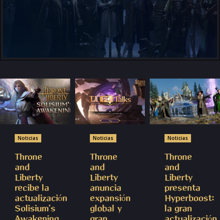
Grupo de Facebook
Noticias
Noticias
Noticias
Throne
Throne
Throne
and
and
and
Liberty
Liberty
Liberty
recibe la
anuncia
presenta
actualización
expansión
Hyperboost:
Solisium’s
global y
la gran
Awakening
gran
actualización