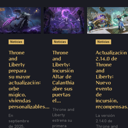
Noticias
Noticias
Noticias
Throne
Throne
Actualización
and
and
2.14.0 de
Liberty
Liberty:
Throne
prepara
Incursión
and
su mayor
Altar de
Liberty:
actualización:
Calanthia
Nuevo
orbe
abre sus
evento
mágico,
puertas
de
viviendas
el...
incursión,
personalizables...
recompensas.
Throne and
Liberty
En
La versión
estrena su
septiembre
2.14.0 de
primera
de 2025,
Throne and