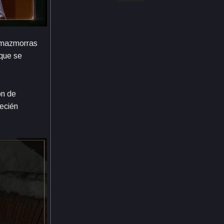
s mazmorras
 que se
ón de
recién