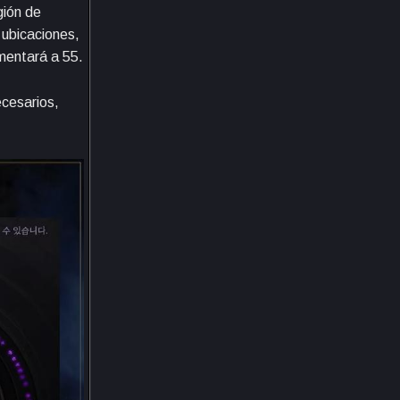
gión de
 ubicaciones,
mentará a 55.
ecesarios,