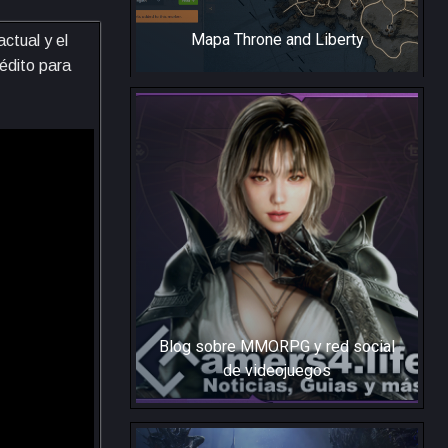
Mapa Throne and Liberty
ctual y el
rédito para
Blog sobre MMORPG y red social
de videojuegos
Gamers4.Life