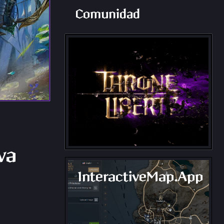
Comunidad
va
InteractiveMap.App