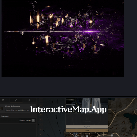
InteractiveMap.App